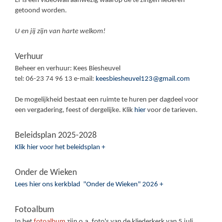
Er is een videowall aanwezig waarop de te zingen liederen
getoond worden.
U en jij zijn van harte welkom!
Verhuur
Beheer en verhuur: Kees Biesheuvel
tel: 06-23 74 96 13 e-mail:
keesbiesheuvel123@gmail.com
De mogelijkheid bestaat een ruimte te huren per dagdeel voor
een vergadering, feest of dergelijke. Klik
hier
voor de tarieven.
Beleidsplan 2025-2028
Klik hier voor het beleidsplan +
Onder de Wieken
Lees hier ons kerkblad "Onder de Wieken" 2026 +
Fotoalbum
In het
fotoalbum
zijn o.a. foto's van de kliederkerk van 5 juli