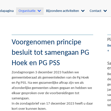
dapagina
Organisatie
Bijzondere activiteiten
Contact
Pl
Voorgenomen principe
Be
+
besluit tot samengaan PG
Hoek en PG PSS
S
en
Zondagmorgen 3 december 2023 hadden we
Be
gemeenteberaad als gemeenteleden van de Pg Hoek
de
en Pg PSS. Na een gezamenlijke aftrap zijn we als
ge
afzonderlijke gemeenten uiteen gegaan en hebben we
ja
elkaar gesproken over de voorbereidingen tot
sa
samengaan.
on
In de zondagsbrief van 17 december 2023 heeft u daar
Wi
kort over kunnen lezen.