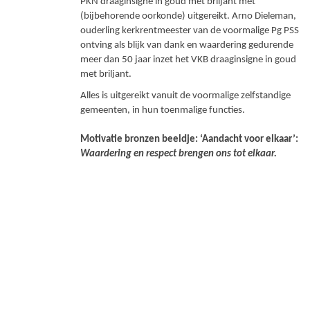
PKN draaginsigne in goud met briljant met
(bijbehorende oorkonde) uitgereikt. Arno Dieleman,
ouderling kerkrentmeester van de voormalige Pg PSS
ontving als blijk van dank en waardering gedurende
meer dan 50 jaar inzet het VKB draaginsigne in goud
met briljant.
Alles is uitgereikt vanuit de voormalige zelfstandige
gemeenten, in hun toenmalige functies.
Motivatie bronzen beeldje:
‘Aandacht voor elkaar’:
Waardering en respect brengen ons tot elkaar.