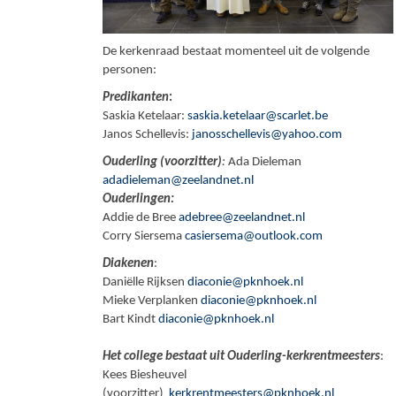
De kerkenraad bestaat momenteel uit de volgende
personen:
Predikanten
:
Saskia Ketelaar:
saskia.ketelaar@scarlet.be
Janos Schellevis:
janosschellevis@yahoo.com
Ouderling (voorzitter)
:
Ada Dieleman
adadieleman@zeelandnet.nl
Ouderlingen:
Addie de Bree
adebree@zeelandnet.nl
Corry Siersema
casiersema@outlook.com
Diakenen
:
Daniëlle Rijksen
diaconie@pknhoek.nl
Mieke Verplanken
diaconie@pknhoek.nl
Bart Kindt
diaconie@pknhoek.nl
Het college bestaat uit Ouderling-kerkrentmeesters
:
Kees Biesheuvel
(voorzitter)
kerkrentmeesters@pknhoek.nl