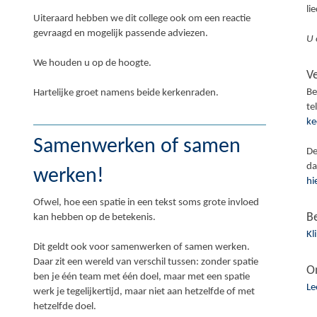
li
Uiteraard hebben we dit college ook om een reactie
gevraagd en mogelijk passende adviezen.
U 
We houden u op de hoogte.
V
Be
Hartelijke groet namens beide kerkenraden.
te
ke
Samenwerken of samen
De
da
werken!
hi
Ofwel, hoe een spatie in een tekst soms grote invloed
B
kan hebben op de betekenis.
Kl
Dit geldt ook voor samenwerken of samen werken.
Daar zit een wereld van verschil tussen: zonder spatie
O
ben je één team met één doel, maar met een spatie
Le
werk je tegelijkertijd, maar niet aan hetzelfde of met
hetzelfde doel.