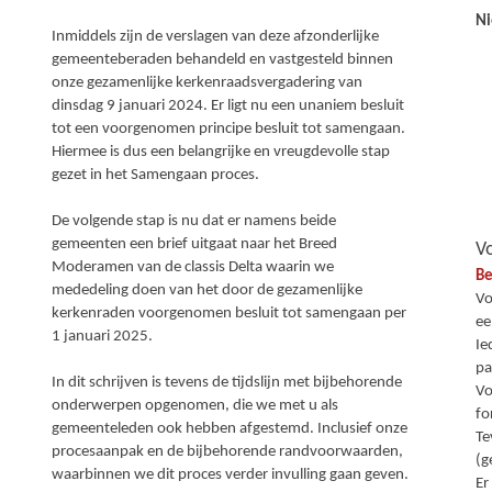
Ni
Inmiddels zijn de verslagen van deze afzonderlijke
gemeenteberaden behandeld en vastgesteld binnen
onze gezamenlijke kerkenraadsvergadering van
dinsdag 9 januari 2024. Er ligt nu een unaniem besluit
tot een voorgenomen principe besluit tot samengaan.
Hiermee is dus een belangrijke en vreugdevolle stap
gezet in het Samengaan proces.
De volgende stap is nu dat er namens beide
gemeenten een brief uitgaat naar het Breed
Vo
Moderamen van de classis Delta waarin we
Be
mededeling doen van het door de gezamenlijke
Vo
kerkenraden voorgenomen besluit tot samengaan per
ee
1 januari 2025.
Ie
pa
In dit schrijven is tevens de tijdslijn met bijbehorende
Vo
onderwerpen opgenomen, die we met u als
fo
gemeenteleden ook hebben afgestemd. Inclusief onze
Te
procesaanpak en de bijbehorende randvoorwaarden,
(g
waarbinnen we dit proces verder invulling gaan geven.
Er