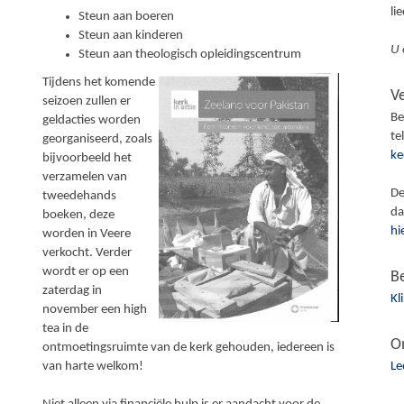
li
Steun aan boeren
Steun aan kinderen
U 
Steun aan theologisch opleidingscentrum
Tijdens het komende
V
seizoen zullen er
Be
geldacties worden
te
georganiseerd, zoals
ke
bijvoorbeeld het
verzamelen van
De
tweedehands
da
boeken, deze
hi
worden in Veere
verkocht. Verder
wordt er op een
B
zaterdag in
Kl
november een high
tea in de
O
ontmoetingsruimte van de kerk gehouden, iedereen is
Le
van harte welkom!