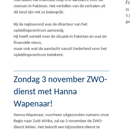
Niet alleen via financiële hulp is er aandacht voor de
F
mensen in Pakistan. Het vertellen van de verhalen uit
In
dit land zijn net zo belangrijk.
5 
ge
Bij de regioavond was de directeur van het
opleidingscentrum aanwezig.
Hij heeft verteld over de situatie in Pakistan en wat de
financiële steun,
maar ook wat de aandacht vanuit Nederland voor het
opleidingscentrum betekent.
Zondag 3 november ZWO-
dienst met Hanna
Wapenaar!
Hanna Wapenaar, voorheen uitgezonden namens onze
Regio naar Zuid-Afrika, zal op 3 november de ZWO-
dienst leiden. Het belooft een bijzondere dienst te