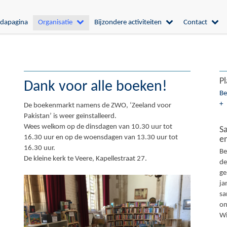
dapagina
Organisatie
Bijzondere activiteiten
Contact
Pl
Dank voor alle boeken!
Be
+
De boekenmarkt namens de ZWO, ‘Zeeland voor
Pakistan’ is weer geïnstalleerd.
Wees welkom op de dinsdagen van 10.30 uur tot
S
16.30 uur en op de woensdagen van 13.30 uur tot
en
16.30 uur.
Be
De kleine kerk te Veere, Kapellestraat 27.
de
ge
ja
sa
on
Wi