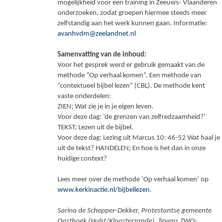
mogelijkheid voor een training in Zeeuws- Vlaanderen
onderzoeken, zodat groepen hiermee steeds meer
zelfstandig aan het werk kunnen gaan. Informatie:
avanhvdm@zeelandnet.nl
Samenvatting van de inhoud:
Voor het gesprek werd er gebruik gemaakt van de
methode “Op verhaal komen”. Een methode van
“contextueel bijbel lezen” (CBL). De methode kent
vaste onderdelen:
ZIEN; Wat zie je in je eigen leven.
Voor deze dag: ‘de grenzen van zelfredzaamheid?’
TEKST; Lezen uit de bijbel.
Voor deze dag: Lezing uit Marcus 10: 46-52 Wat haal je
uit de tekst? HANDELEN; En hoe is het dan in onze
huidige context?
Lees meer over de methode ‘Op verhaal komen’ op
www.kerkinactie.nl/bijbellezen
.
Sarina de Schepper-Dekker, Protestantse gemeente
Oosthoek (Hulst/Kloosterzande). Tevens ZWO-