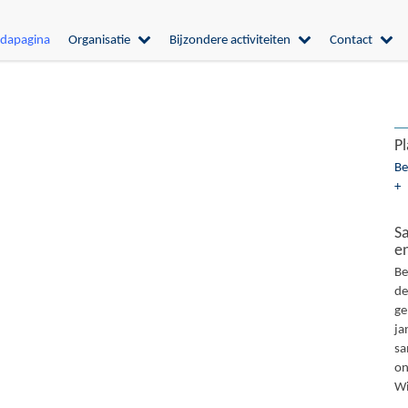
dapagina
Organisatie
Bijzondere activiteiten
Contact
Pl
Be
+
S
en
Be
de
ge
ja
sa
on
Wi