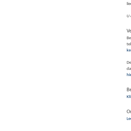
li
U 
V
Be
te
ke
De
da
hi
B
Kl
O
Le