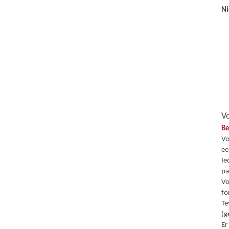
Ni
Vo
Be
Vo
ee
Ie
pa
Vo
fo
Te
(g
Er