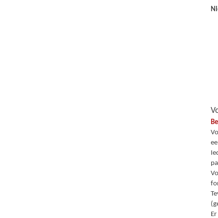
Ni
Vo
Be
Vo
ee
Ie
pa
Vo
fo
Te
(g
Er