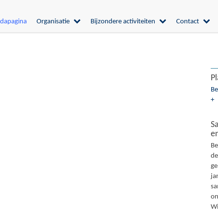
dapagina
Organisatie
Bijzondere activiteiten
Contact
Pl
Be
+
S
en
Be
de
ge
ja
sa
on
Wi