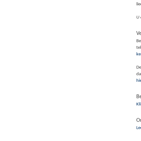
li
U 
V
Be
te
ke
De
da
hi
B
Kl
O
Le