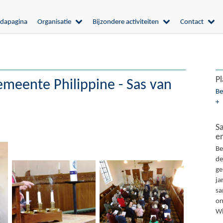
dapagina
Organisatie
Bijzondere activiteiten
Contact
Pl
emeente Philippine - Sas van
Be
+
S
en
Be
de
ge
ja
sa
on
Wi