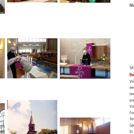
Ni
Vo
Be
Vo
ee
Ie
pa
Vo
fo
Te
(g
Er