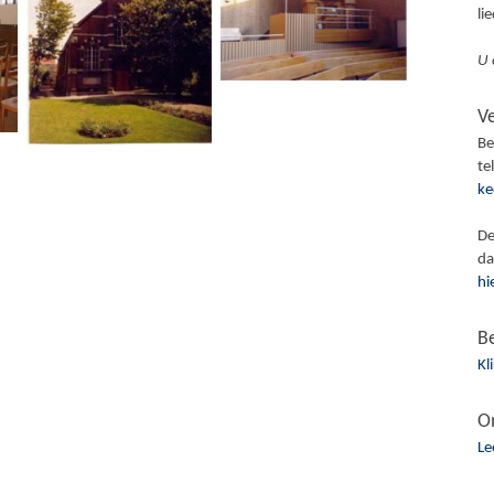
li
U 
V
Be
te
ke
De
da
hi
B
Kl
O
Le